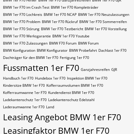
BMW 1er F70 Fehler
BMW 1er F70 Ganzjahresreifen
BMW 1er F70 GJR
BMW 1er F70 im Crash Test
BMW 1er F70 Kompletträder
BMW 1er F70 Lochkreis
BMW 1er F70 NCAP
BMW 1er F70 Neuzulassungen
BMW 1er F70 Problem
BMW 1er F70 Rückruf
BMW 1er F70 Sommerreifen
BMW 1er F70 Störung
BMW 1er F70 Testbericht
BMW 1er F70 Vorstellung
BMW 1er F70 Werksgarantie
BMW 1er F70 Youtube
BMW 1er F70 Zulassungen
BMW F70 Forum
BMW Forum
BMW Konfiguration
BMW Konfigurator
BMW Probefahrt
Dachlast 1er F70
Dachträger für den BMW 1er F70
Fertigung 1er F70
Fussmatten 1er F70
Ganzjahresreifen
GJR
Handbuch 1er F70
Hundebox 1er F70
Inspektion BMW 1er F70
Kindersitze BMW 1er F70
Kofferraumvolumen BMW 1er F70
Kofferraumwanne 1er F70
Kundendienst BMW 1er F70
Ladekantenschutz 1er F70
Ladekantenschutz Edelstahl
Laderaumwanne 1er F70
Land
Leasing Angebot BMW 1er F70
Leasingfaktor BMW 1er F70