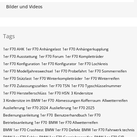
Bilder und Videos
Tags
1er F70 AHK
1er F70 Anhängelast
1er F70 Anhängerkupplung
1er F70 Ausstattung
1er F70 Forum
1er F70 Kompletträder
1er F70 Konfiguration
1er F70 Konfigurator
1er F70 Lochkreis
1er F70 Modelljahreswechsel
1er F70 Probefahrt
1er F70 Sommerreifen
1er F70 Stützlast
1er F70 Winterkompletträder
1er F70 Winterreifen
1er F70 Zulassungszahlen
1er F70​​​​ TSN
1er F70​​​​ Typschlüsselnummer
1er F70​​​​​ Herstellerschlüss
1er F70​​​​​ HSN
3 Kindersitze
3 Kindersitze im BMW 1er F70
Abmessungen Kofferraum
Allwetterreifen
Auslieferung 1er F70 2024
Auslieferung 1er F70 2025
Bedienungsanleitung 1er F70
Benutzerhandbuch 1er F70
Betriebsanleitung 1er F70
BMW 1er F70 Allwetterreifen
BMW 1er F70 Crashtest
BMW 1er F70 Defekt
BMW 1er F70 Fahrwerk technis