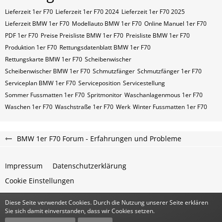
Lieferzeit 1er F70
Lieferzeit 1er F70 2024
Lieferzeit 1er F70 2025
Lieferzeit BMW 1er F70
Modellauto BMW 1er F70
Online Manuel 1er F70
PDF 1er F70
Preise Preisliste BMW 1er F70
Preisliste BMW 1er F70
Produktion 1er F70
Rettungsdatenblatt BMW 1er F70
Rettungskarte BMW 1er F70
Scheibenwischer
Scheibenwischer BMW​ 1er F70
Schmutzfänger
Schmutzfänger 1er F70
Serviceplan BMW 1er F70
Serviceposition
Servicestellung
Sommer Fussmatten 1er F70
Spritmonitor
Waschanlagenmous 1er F70
Waschen 1er F70
Waschstraße 1er F70
Werk
Winter Fussmatten 1er F70
BMW 1er F70 Forum - Erfahrungen und Probleme
Impressum
Datenschutzerklärung
Cookie Einstellungen
Diese Seite verwendet Cookies. Durch die Nutzung unserer Seite erklären
Community-Software:
WoltLab Suite™
Sie sich damit einverstanden, dass wir Cookies setzen.