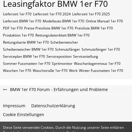
Leasingfaktor BMW 1er F70
Lieferzeit 1er F70
Lieferzeit 1er F70 2024
Lieferzeit 1er F70 2025
Lieferzeit BMW 1er F70
Modellauto BMW 1er F70
Online Manuel 1er F70
PDF 1er F70
Preise Preisliste BMW 1er F70
Preisliste BMW 1er F70
Produktion 1er F70
Rettungsdatenblatt BMW 1er F70
Rettungskarte BMW 1er F70
Scheibenwischer
Scheibenwischer BMW​ 1er F70
Schmutzfänger
Schmutzfänger 1er F70
Serviceplan BMW 1er F70
Serviceposition
Servicestellung
Sommer Fussmatten 1er F70
Spritmonitor
Waschanlagenmous 1er F70
Waschen 1er F70
Waschstraße 1er F70
Werk
Winter Fussmatten 1er F70
BMW 1er F70 Forum - Erfahrungen und Probleme
Impressum
Datenschutzerklärung
Cookie Einstellungen
Diese Seite verwendet Cookies. Durch die Nutzung unserer Seite erklären
Community-Software:
WoltLab Suite™