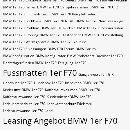
BMW 1er F70 Crashtest
BMW 1er F70 Defekt
BMW 1er F70 Fahrwerk technis
BMW 1er F70 Fehler
BMW 1er F70 Ganzjahresreifen
BMW 1er F70 GJR
BMW 1er F70 im Crash Test
BMW 1er F70 Kompletträder
BMW 1er F70 Lochkreis
BMW 1er F70 NCAP
BMW 1er F70 Neuzulassungen
BMW 1er F70 Problem
BMW 1er F70 Rückruf
BMW 1er F70 Sommerreifen
BMW 1er F70 Störung
BMW 1er F70 Testbericht
BMW 1er F70 Vorstellung
BMW 1er F70 Werksgarantie
BMW 1er F70 Youtube
BMW 1er F70 Zulassungen
BMW F70 Forum
BMW Forum
BMW Konfiguration
BMW Konfigurator
BMW Probefahrt
Dachlast 1er F70
Dachträger für den BMW 1er F70
Fertigung 1er F70
Fussmatten 1er F70
Ganzjahresreifen
GJR
Handbuch 1er F70
Hundebox 1er F70
Inspektion BMW 1er F70
Kindersitze BMW 1er F70
Kofferraumvolumen BMW 1er F70
Kofferraumwanne 1er F70
Kundendienst BMW 1er F70
Ladekantenschutz 1er F70
Ladekantenschutz Edelstahl
Laderaumwanne 1er F70
Land
Leasing Angebot BMW 1er F70