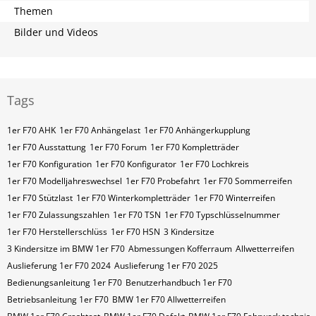
Themen
Bilder und Videos
Tags
1er F70 AHK
1er F70 Anhängelast
1er F70 Anhängerkupplung
1er F70 Ausstattung
1er F70 Forum
1er F70 Kompletträder
1er F70 Konfiguration
1er F70 Konfigurator
1er F70 Lochkreis
1er F70 Modelljahreswechsel
1er F70 Probefahrt
1er F70 Sommerreifen
1er F70 Stützlast
1er F70 Winterkompletträder
1er F70 Winterreifen
1er F70 Zulassungszahlen
1er F70​​​​ TSN
1er F70​​​​ Typschlüsselnummer
1er F70​​​​​ Herstellerschlüss
1er F70​​​​​ HSN
3 Kindersitze
3 Kindersitze im BMW 1er F70
Abmessungen Kofferraum
Allwetterreifen
Auslieferung 1er F70 2024
Auslieferung 1er F70 2025
Bedienungsanleitung 1er F70
Benutzerhandbuch 1er F70
Betriebsanleitung 1er F70
BMW 1er F70 Allwetterreifen