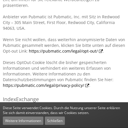
präsentieren.
Anbieter von Pubmatic ist Pubmatic, Inc. mit Sitz in Redwood
City – 305 Main Street, First Floor, Redwood City, California
94063, USA.
Wenn Sie nicht wollen, dass weiterhin anonymisierte Daten von
Pubmatic gesammelt werden, klicken Sie bitte unten auf diesen
Opt-out Link:
https://pubmatic.com/legal/opt-out/
.
Dieses OptOut-Cookie löscht die bisher gespeicherten
Informationen und verhindert ein weiteres Erfassen von
Informationen. Weitere Informationen zu den
Datenschutzbestimmungen von Pubmatic finden Sie hier:
https://pubmatic.com/legal/privacy-policy/
.
IndexExchange
Diese Seite verwendet Cookies. Durch die Nutzung unserer Seite erklären
Indexexchange (
http://www.indexexchange.com/
) setzt
Sie sich damit einverstanden, dass wir Cookies setzen.
Technologien ein, um Ihnen für Sie relevante Werbeanzeigen
Weitere Informationen
Schließen
zu präsentieren.