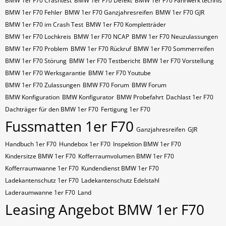
BMW 1er F70 Crashtest
BMW 1er F70 Defekt
BMW 1er F70 Fahrwerk technis
BMW 1er F70 Fehler
BMW 1er F70 Ganzjahresreifen
BMW 1er F70 GJR
BMW 1er F70 im Crash Test
BMW 1er F70 Kompletträder
BMW 1er F70 Lochkreis
BMW 1er F70 NCAP
BMW 1er F70 Neuzulassungen
BMW 1er F70 Problem
BMW 1er F70 Rückruf
BMW 1er F70 Sommerreifen
BMW 1er F70 Störung
BMW 1er F70 Testbericht
BMW 1er F70 Vorstellung
BMW 1er F70 Werksgarantie
BMW 1er F70 Youtube
BMW 1er F70 Zulassungen
BMW F70 Forum
BMW Forum
BMW Konfiguration
BMW Konfigurator
BMW Probefahrt
Dachlast 1er F70
Dachträger für den BMW 1er F70
Fertigung 1er F70
Fussmatten 1er F70
Ganzjahresreifen
GJR
Handbuch 1er F70
Hundebox 1er F70
Inspektion BMW 1er F70
Kindersitze BMW 1er F70
Kofferraumvolumen BMW 1er F70
Kofferraumwanne 1er F70
Kundendienst BMW 1er F70
Ladekantenschutz 1er F70
Ladekantenschutz Edelstahl
Laderaumwanne 1er F70
Land
Leasing Angebot BMW 1er F70