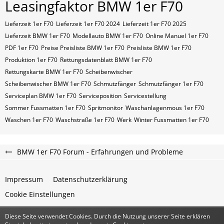
Leasingfaktor BMW 1er F70
Lieferzeit 1er F70
Lieferzeit 1er F70 2024
Lieferzeit 1er F70 2025
Lieferzeit BMW 1er F70
Modellauto BMW 1er F70
Online Manuel 1er F70
PDF 1er F70
Preise Preisliste BMW 1er F70
Preisliste BMW 1er F70
Produktion 1er F70
Rettungsdatenblatt BMW 1er F70
Rettungskarte BMW 1er F70
Scheibenwischer
Scheibenwischer BMW​ 1er F70
Schmutzfänger
Schmutzfänger 1er F70
Serviceplan BMW 1er F70
Serviceposition
Servicestellung
Sommer Fussmatten 1er F70
Spritmonitor
Waschanlagenmous 1er F70
Waschen 1er F70
Waschstraße 1er F70
Werk
Winter Fussmatten 1er F70
BMW 1er F70 Forum - Erfahrungen und Probleme
Impressum
Datenschutzerklärung
Cookie Einstellungen
Diese Seite verwendet Cookies. Durch die Nutzung unserer Seite erklären
Community-Software:
WoltLab Suite™