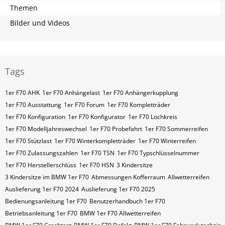
Themen
Bilder und Videos
Tags
1er F70 AHK
1er F70 Anhängelast
1er F70 Anhängerkupplung
1er F70 Ausstattung
1er F70 Forum
1er F70 Kompletträder
1er F70 Konfiguration
1er F70 Konfigurator
1er F70 Lochkreis
1er F70 Modelljahreswechsel
1er F70 Probefahrt
1er F70 Sommerreifen
1er F70 Stützlast
1er F70 Winterkompletträder
1er F70 Winterreifen
1er F70 Zulassungszahlen
1er F70​​​​ TSN
1er F70​​​​ Typschlüsselnummer
1er F70​​​​​ Herstellerschlüss
1er F70​​​​​ HSN
3 Kindersitze
3 Kindersitze im BMW 1er F70
Abmessungen Kofferraum
Allwetterreifen
Auslieferung 1er F70 2024
Auslieferung 1er F70 2025
Bedienungsanleitung 1er F70
Benutzerhandbuch 1er F70
Betriebsanleitung 1er F70
BMW 1er F70 Allwetterreifen