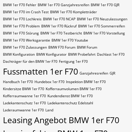
BMW 1er F70 Fehler
BMW 1er F70 Ganzjahresreifen
BMW 1er F70 GJR
BMW 1er F70 im Crash Test
BMW 1er F70 Kompletträder
BMW 1er F70 Lochkreis
BMW 1er F70 NCAP
BMW 1er F70 Neuzulassungen
BMW 1er F70 Problem
BMW 1er F70 Rückruf
BMW 1er F70 Sommerreifen
BMW 1er F70 Störung
BMW 1er F70 Testbericht
BMW 1er F70 Vorstellung
BMW 1er F70 Werksgarantie
BMW 1er F70 Youtube
BMW 1er F70 Zulassungen
BMW F70 Forum
BMW Forum
BMW Konfiguration
BMW Konfigurator
BMW Probefahrt
Dachlast 1er F70
Dachträger für den BMW 1er F70
Fertigung 1er F70
Fussmatten 1er F70
Ganzjahresreifen
GJR
Handbuch 1er F70
Hundebox 1er F70
Inspektion BMW 1er F70
Kindersitze BMW 1er F70
Kofferraumvolumen BMW 1er F70
Kofferraumwanne 1er F70
Kundendienst BMW 1er F70
Ladekantenschutz 1er F70
Ladekantenschutz Edelstahl
Laderaumwanne 1er F70
Land
Leasing Angebot BMW 1er F70