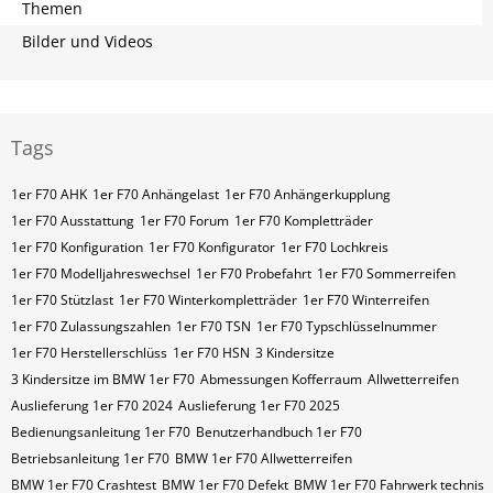
Themen
Bilder und Videos
Tags
1er F70 AHK
1er F70 Anhängelast
1er F70 Anhängerkupplung
1er F70 Ausstattung
1er F70 Forum
1er F70 Kompletträder
1er F70 Konfiguration
1er F70 Konfigurator
1er F70 Lochkreis
1er F70 Modelljahreswechsel
1er F70 Probefahrt
1er F70 Sommerreifen
1er F70 Stützlast
1er F70 Winterkompletträder
1er F70 Winterreifen
1er F70 Zulassungszahlen
1er F70​​​​ TSN
1er F70​​​​ Typschlüsselnummer
1er F70​​​​​ Herstellerschlüss
1er F70​​​​​ HSN
3 Kindersitze
3 Kindersitze im BMW 1er F70
Abmessungen Kofferraum
Allwetterreifen
Auslieferung 1er F70 2024
Auslieferung 1er F70 2025
Bedienungsanleitung 1er F70
Benutzerhandbuch 1er F70
Betriebsanleitung 1er F70
BMW 1er F70 Allwetterreifen
BMW 1er F70 Crashtest
BMW 1er F70 Defekt
BMW 1er F70 Fahrwerk technis