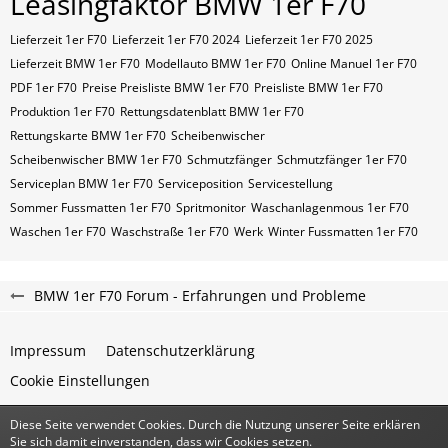
Leasingfaktor BMW 1er F70
Lieferzeit 1er F70
Lieferzeit 1er F70 2024
Lieferzeit 1er F70 2025
Lieferzeit BMW 1er F70
Modellauto BMW 1er F70
Online Manuel 1er F70
PDF 1er F70
Preise Preisliste BMW 1er F70
Preisliste BMW 1er F70
Produktion 1er F70
Rettungsdatenblatt BMW 1er F70
Rettungskarte BMW 1er F70
Scheibenwischer
Scheibenwischer BMW​ 1er F70
Schmutzfänger
Schmutzfänger 1er F70
Serviceplan BMW 1er F70
Serviceposition
Servicestellung
Sommer Fussmatten 1er F70
Spritmonitor
Waschanlagenmous 1er F70
Waschen 1er F70
Waschstraße 1er F70
Werk
Winter Fussmatten 1er F70
BMW 1er F70 Forum - Erfahrungen und Probleme
Impressum
Datenschutzerklärung
Cookie Einstellungen
Diese Seite verwendet Cookies. Durch die Nutzung unserer Seite erklären
Community-Software:
WoltLab Suite™
Sie sich damit einverstanden, dass wir Cookies setzen.