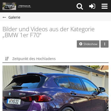
Galerie
Bilder und Videos aus der Kategorie
„BMW 1er F70“
Slideshow
Zeitpunkt des Hochladens