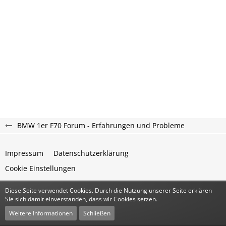
BMW 1er F70 Forum - Erfahrungen und Probleme
Impressum
Datenschutzerklärung
Cookie Einstellungen
Diese Seite verwendet Cookies. Durch die Nutzung unserer Seite erklären
Community-Software:
WoltLab Suite™
Sie sich damit einverstanden, dass wir Cookies setzen.
Stil:
Classic
von
cls-design
Weitere Informationen
Schließen