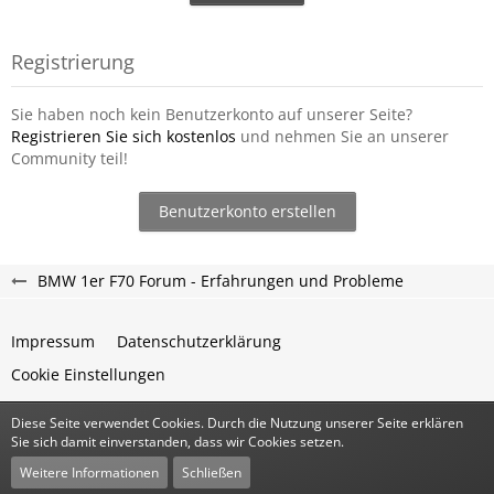
Registrierung
Sie haben noch kein Benutzerkonto auf unserer Seite?
Registrieren Sie sich kostenlos
und nehmen Sie an unserer
Community teil!
Benutzerkonto erstellen
BMW 1er F70 Forum - Erfahrungen und Probleme
Impressum
Datenschutzerklärung
Cookie Einstellungen
Diese Seite verwendet Cookies. Durch die Nutzung unserer Seite erklären
Community-Software:
WoltLab Suite™
Sie sich damit einverstanden, dass wir Cookies setzen.
Stil:
Classic
von
cls-design
Weitere Informationen
Schließen